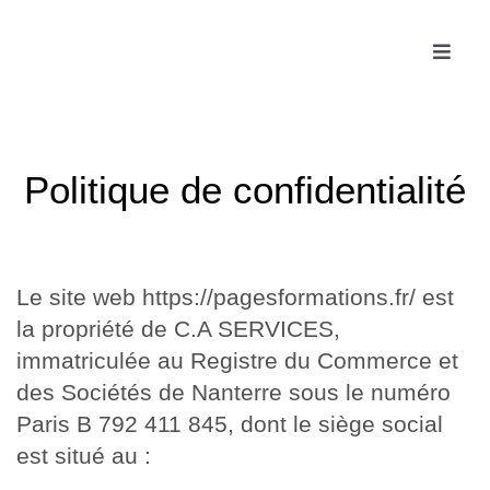
Passer
au
Toggle
contenu
Naviga
Accue
Politique de confidentialité
Les f
Politique de confidentialité
Fonc
Le site web https://pagesformations.fr/ est
Actua
la propriété de C.A SERVICES,
immatriculée au Registre du Commerce et
des Sociétés de Nanterre sous le numéro
Conta
Paris B 792 411 845, dont le siège social
est situé au :