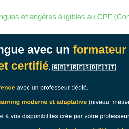
angues étrangères éligibles au CPF (C
ngue avec un
formateur
t certifié
. 🇬🇧🇫🇷🇪🇸🇩🇪🇮🇹
érence
avec un professeur dédié.
earning moderne et adaptative
(niveau, métie
et à vos disponibilités créé par votre professeur