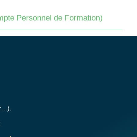
ompte Personnel de Formation)
r…).
.