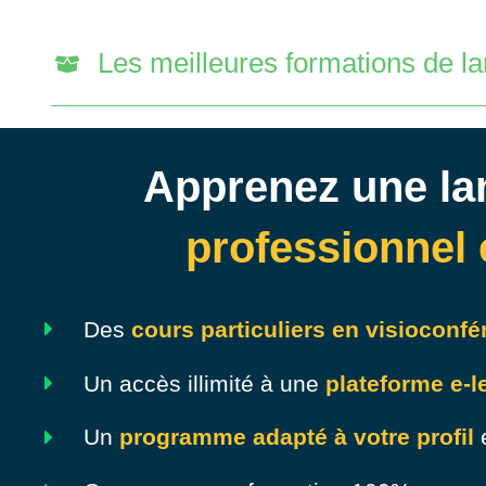
Les meilleures formations de l
Apprenez une la
professionnel e
Des
cours particuliers en visioconf
Un accès illimité à une
plateforme e-l
Un
programme adapté à votre profil