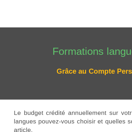
Passer
au
contenu
Formations langu
Grâce au Compte Pers
Le budget crédité annuellement sur vo
langues pouvez-vous choisir et quelles 
article.