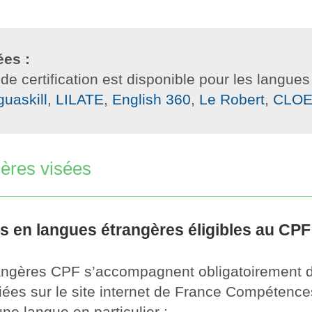
ées :
 certification est disponible pour les langues 
guaskill
,
LILATE
,
English 360
,
Le Robert
,
CLO
gères visées
es en langues étrangères éligibles au CPF
angères CPF s’accompagnent obligatoirement de 
riées sur le site internet de France Compétence
ne langue en particulier :