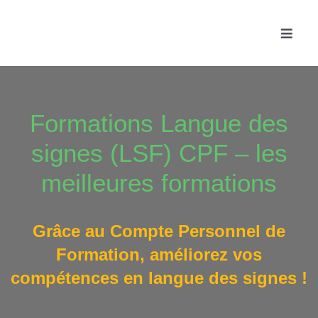
Passer
au
Toggle
contenu
Naviga
Accue
Formations Langue des
Les f
signes (LSF) CPF – les
Fonc
meilleures formations
Actua
Grâce au Compte Personnel de
Formation, améliorez vos
Conta
compétences en langue des signes !