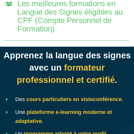
Les meilleures formations en
Langue des Signes éligibles au
CPF (Compte Personnel de
Formation)
Apprenez la langue des signes
avec un
formateur
professionnel et certifié
.
Des
cours particuliers en visioconférence
.
Une
plateforme e-learning moderne et
adaptative
.
Un
programme adapté à votre profil
.