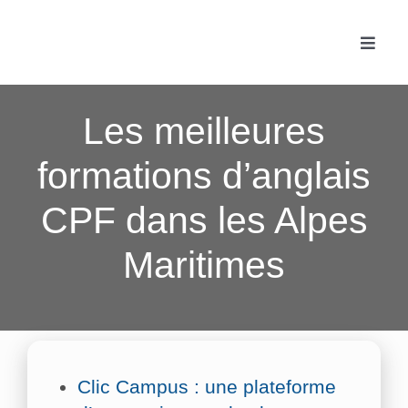
Passer
au
Toggle
contenu
Naviga
Accue
Les meilleures
Les f
formations d’anglais
CPF dans les Alpes
Fonc
Maritimes
Actua
Conta
Clic Campus : une plateforme