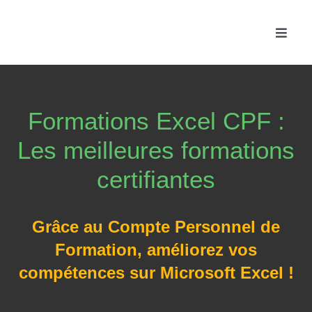
Passer
au
Toggle
contenu
Naviga
Accue
Formations Excel CPF :
Les f
Les meilleures formations
Fonc
certifiantes
Actua
Grâce au Compte Personnel de
Formation, améliorez vos
Conta
compétences sur Microsoft Excel !