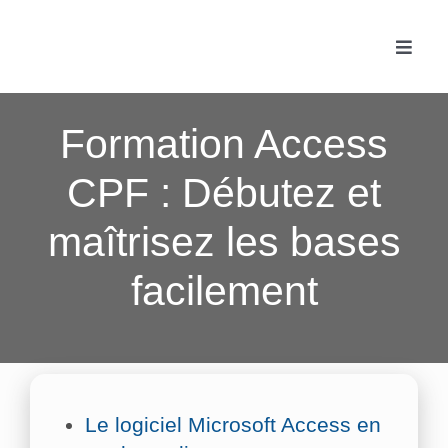
Passer
au
Toggle
contenu
Naviga
Accue
Formation Access
Les f
CPF : Débutez et
maîtrisez les bases
Fonc
facilement
Actua
Conta
Le logiciel Microsoft Access en