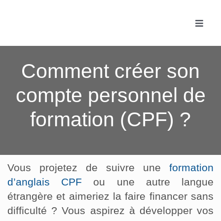
Passer
au
Toggle
contenu
Naviga
Accue
Comment créer son
Les f
compte personnel de
formation (CPF) ?
Fonc
Actua
Vous projetez de suivre une
formation
Conta
d’anglais CPF
ou une autre langue
étrangère et aimeriez la faire financer sans
difficulté ? Vous aspirez à développer vos