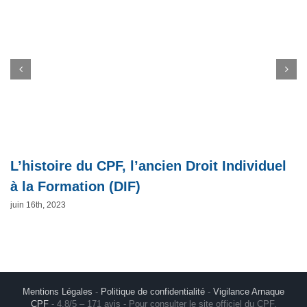
L’histoire du CPF, l’ancien Droit Individuel
à la Formation (DIF)
juin 16th, 2023
Mentions Légales
-
Politique de confidentialité
-
Vigilance Arnaque
CPF
- 4,8/5 – 171 avis - Pour consulter le site officiel du CPF,