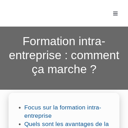
Passer
au
Toggle
contenu
Naviga
Accue
Formation intra-
Les f
entreprise : comment
ça marche ?
Fonc
Actua
Conta
Focus sur la formation intra-
entreprise
Quels sont les avantages de la